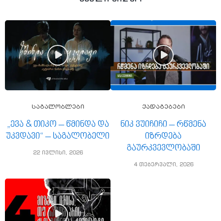
საგალობლები
ქადაგებები
„ევა & თიკო – წმინდა და
ნიკ ვუიჩიჩი – რწმენა
უკვდავი“ – საგალობელი
იზრდება
გაურკვევლობაში
22 ივლისი, 2026
4 თებერვალი, 2026