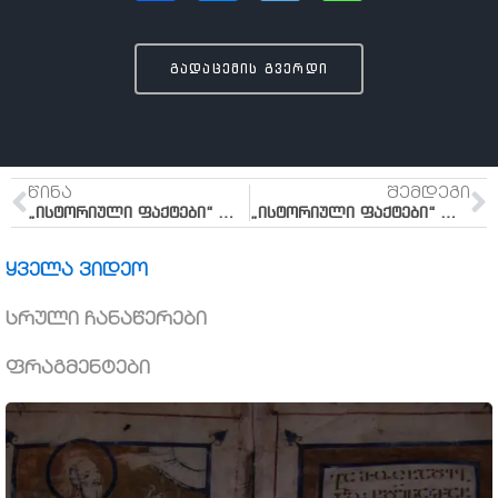
გადაცემის გვერდი
ᲬᲘᲜᲐ
ᲨᲔᲛᲓᲔᲒᲘ
„ისტორიული ფაქტები“ №7 (ქრისტეს თანამედროვე მსოფლიო)
„ისტორიული ფაქტები“ №9 (რეალური ფაქტები ჯვარცმისა და აღდგომის შესახებ)
ყველა ვიდეო
სრული ჩანაწერები
ფრაგმენტები