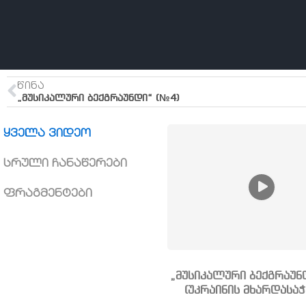
ᲬᲘᲜᲐ
„მუსიკალური ბექგრაუნდი“ (№4)
ყველა ვიდეო
სრული ჩანაწერები
ფრაგმენტები
„მუსიკალური ბექგრაუ
(უკრაინის მხარდასა