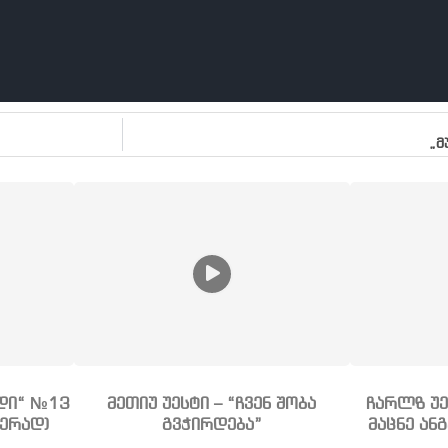
„მ
ნდი“ №13
მეთიუ უესტი – “ჩვენ შობა
ჩარლზ უე
ჭერად)
გვჭირდება”
მაცნე ა