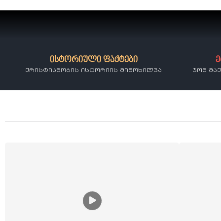
ისტორიული ფაქტები
ე
ქრისტიანობის ისტორიის მიმოხილვა
ჯონ მა