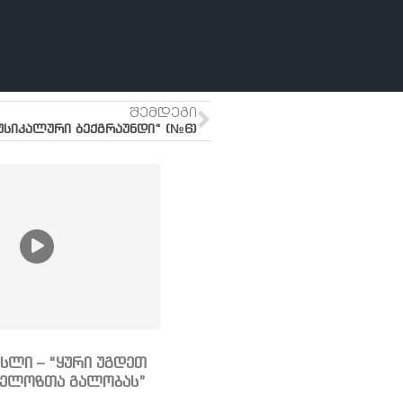
ᲨᲔᲛᲓᲔᲒᲘ
უსიკალური ბექგრაუნდი“ (№6)
სლი – “ყური უგდეთ
ნგელოზთა გალობას”