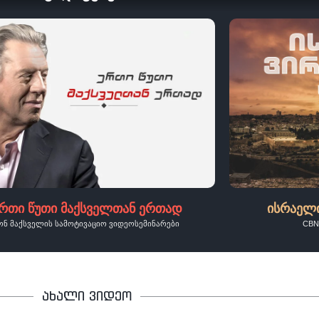
რთი წუთი მაქსველთან ერთად
ისრაელ
ონ მაქსველის სამოტივაციო ვიდეოსემინარები
CBN
ახალი ვიდეო