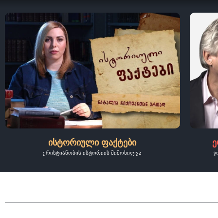
ისტორიული ფაქტები
ე
ქრისტიანობის ისტორიის მიმოხილვა
ჯ