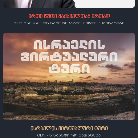
ერთი წუთი მაქსველთან ერთად
ჯონ მაქსველის სამოტივაციო ვიდეოსემინარები
ისრაელის ვირტუალური ტური
CBN - ს საავტორო გადაცემა