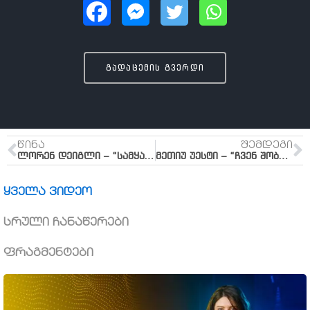
გადაცემის გვერდი
ᲬᲘᲜᲐ
ᲨᲔᲛᲓᲔᲒᲘ
ლორენ დეიგლი – “სამყაროს ნათელი”
მეთიუ უესტი – “ჩვენ შობა გვჭირდება”
ყველა ვიდეო
სრული ჩანაწერები
ფრაგმენტები