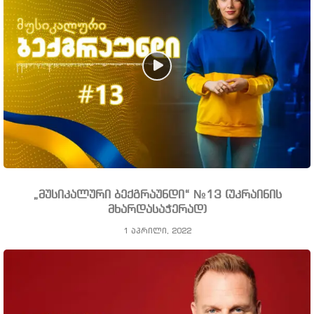
„მუსიკალური ბექგრაუნდი“ №13 (უკრაინის
მხარდასაჭერად)
1 აპრილი, 2022