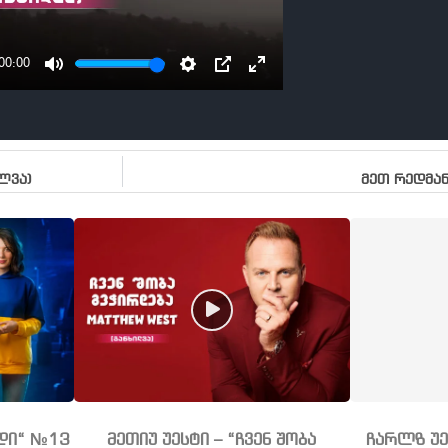
00:00
MUTE
SETTINGS
PIP
ENTER
FULLSCREEN
ილვა)
მეთ რედმან
ნდი“ №13
მეთიუ უესტი – “ჩვენ შობა
ჩარლზ უე