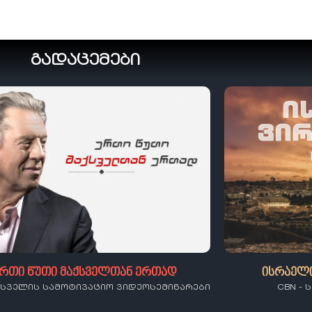
გადაცემები
რთი წუთი მაქსველთან ერთად
ისრაელ
ქსველის სამოტივაციო ვიდეოსემინარები
CBN -