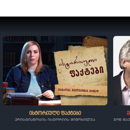
ისტორიული ფაქტები
ე
ქრისტიანობის ისტორიის მიმოხილვა
ჯონ მა