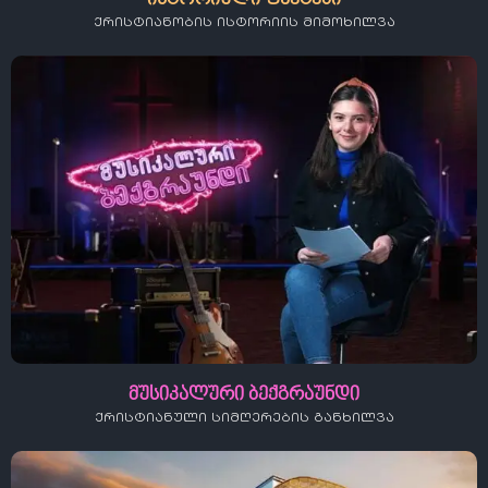
ქრისტიანობის ისტორიის მიმოხილვა
მუსიკალური ბექგრაუნდი
ქრისტიანული სიმღერების განხილვა