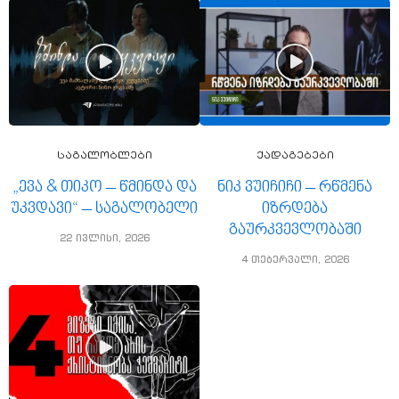
საგალობლები
ქადაგებები
„ევა & თიკო – წმინდა და
ნიკ ვუიჩიჩი – რწმენა
უკვდავი“ – საგალობელი
იზრდება
გაურკვევლობაში
22 ივლისი, 2026
4 თებერვალი, 2026