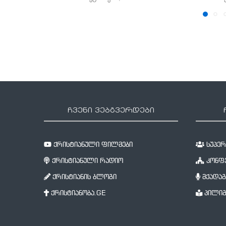
ჩვენი ვებგვერდები
ქრისტიანული ფილმები
სუპერწ
ქრისტიანული რადიო
კონფე
ქრისტიანის ბლოგი
მქადაგ
ქრისტიანობა.GE
პილიგ