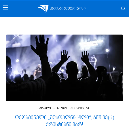
ანალიტიკური სტატიები
დედამიწელი „უცხოპლნეტელი“, ანუ მე(ც)
ქრისტიანი ვარ!