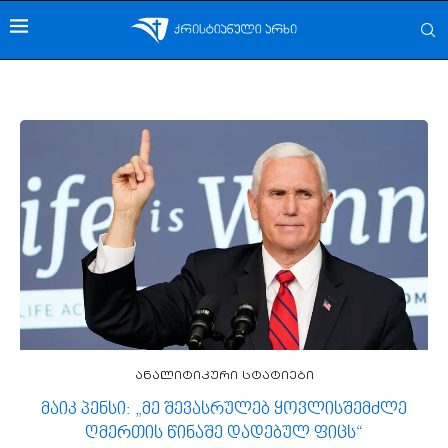
ანალიტიკური სტატიები
მაიკ პენსი: „მე შევასრულებ ყოვლისშემძლე
ღმერთის წინაშე დადებულ ფიცს“