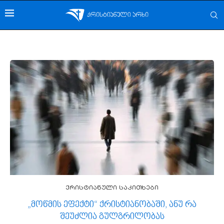
ქრისტიანული საკითხები
„მოწმის ეფექტი“ ქრისტიანობაში, ანუ რა
შეუძლია გულგრილობას