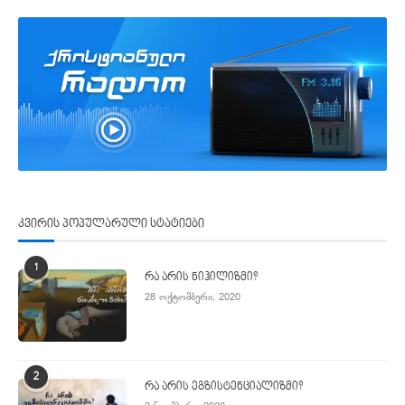
კვირის პოპულარული სტატიები
1
რა არის ნიჰილიზმი?
28 ოქტომბერი, 2020
2
რა არის ეგზისტენციალიზმი?