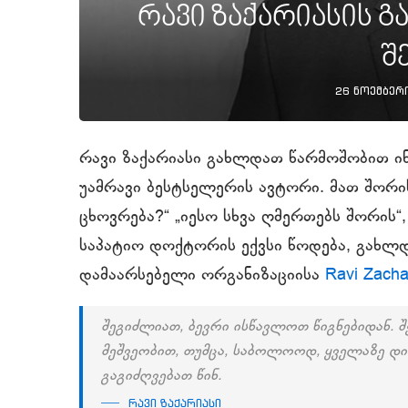
რავი ზაქარიასის გ
შ
26 ნოემბერ
რავი ზაქარიასი გახლდათ წარმოშობით 
უამრავი ბესტსელერის ავტორი. მათ შორის
ცხოვრება?“ „იესო სხვა ღმერთებს შორის“,
საპატიო დოქტორის ექვსი წოდება, გახლდ
დამაარსებელი ორგანიზაციისა
Ravi Zachar
შეგიძლიათ, ბევრი ისწავლოთ წიგნებიდან. 
მეშვეობით, თუმცა, საბოლოოდ, ყველაზე დ
გაგიძღვებათ წინ.
რავი ზაქარიასი