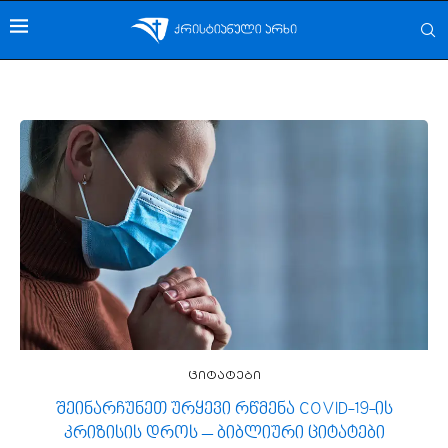
ციტატები
შეინარჩუნეთ ურყევი რწმენა COVID-19-ის
კრიზისის დროს – ბიბლიური ციტატები