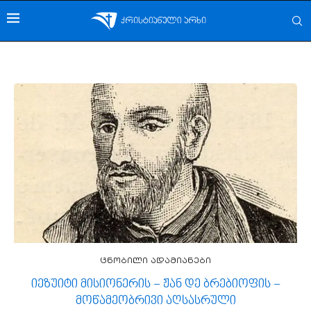
ცნობილი ადამიანები
იეზუიტი მისიონერის − ჟან დე ბრებიოფის −
მოწამეობრივი აღსასრული