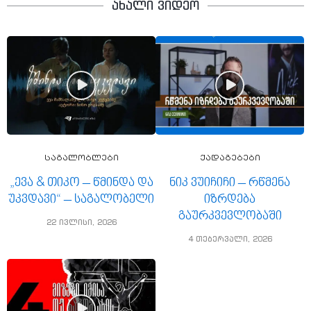
ახალი ვიდეო
საგალობლები
ქადაგებები
„ევა & თიკო – წმინდა და
ნიკ ვუიჩიჩი – რწმენა
უკვდავი“ – საგალობელი
იზრდება
გაურკვევლობაში
22 ივლისი, 2026
4 თებერვალი, 2026