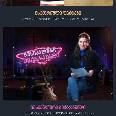
ისტორიული ფაქტები
ქრისტიანობის ისტორიის მიმოხილვა
მუსიკალური ბექგრაუნდი
ქრისტიანული სიმღერების განხილვა