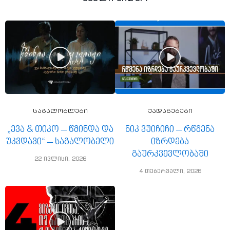
საგალობლები
ქადაგებები
„ევა & თიკო – წმინდა და
ნიკ ვუიჩიჩი – რწმენა
უკვდავი“ – საგალობელი
იზრდება
გაურკვევლობაში
22 ივლისი, 2026
4 თებერვალი, 2026