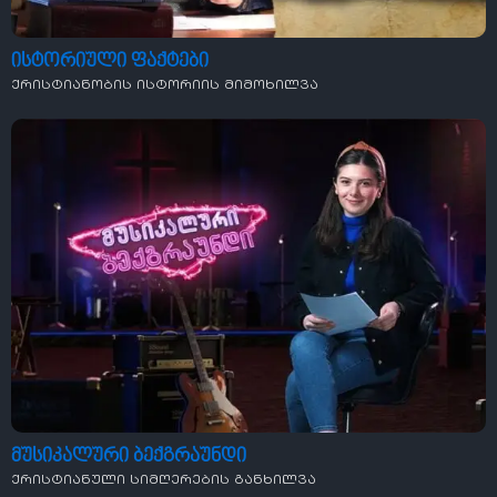
ისტორიული ფაქტები
ქრისტიანობის ისტორიის მიმოხილვა
მუსიკალური ბექგრაუნდი
ქრისტიანული სიმღერების განხილვა