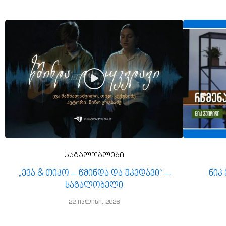
საგალობლები
„ევა & თიკო – წმინდა და უკვდავი“ –
ნიკ
საგალობელი
22 ივლისი, 2026