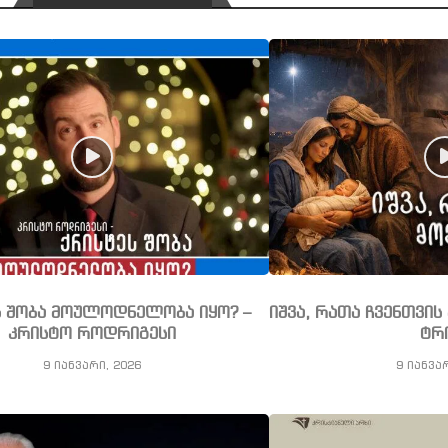
ს შობა მოულოდნელობა იყო? –
იშვა, რათა ჩვენთვი
კრისტო როდრიგესი
ტრ
9 იანვარი, 2026
9 იანვა