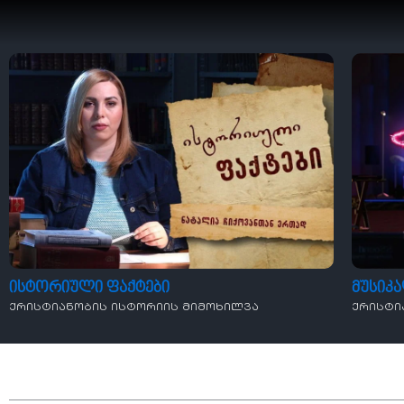
ისტორიული ფაქტები
მუსიკ
ქრისტიანობის ისტორიის მიმოხილვა
ქრისტი