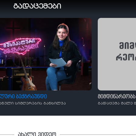
გადაცემები
ალური ბექგრაუნდი
მიმდინარეობს
ანული სიმღერების განხილვა
გადაცემა მალე 
ახალი ვიდეო