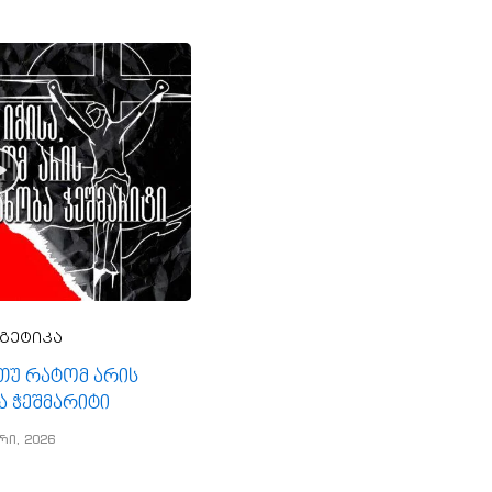
გეტიკა
, თუ რატომ არის
ა ჭეშმარიტი
რი, 2026