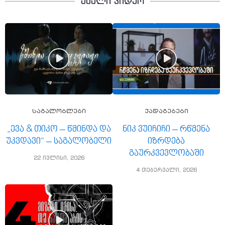
ახალი ვიდეო
საგალობლები
ქადაგებები
„ევა & თიკო – წმინდა და
ნიკ ვუიჩიჩი – რწმენა
უკვდავი“ – საგალობელი
იზრდება
გაურკვევლობაში
22 ივლისი, 2026
4 თებერვალი, 2026