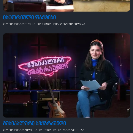
ისტორიული ფაქტები
ქრისტიანობის ისტორიის მიმოხილვა
მუსიკალური ბექგრაუნდი
ქრისტიანული სიმღერების განხილვა