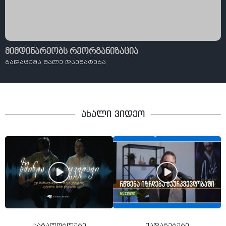
მიმდინარეობს რეორგანიზაცია
გადაცემა მალე დაემატება
ახალი ვიდეო
საგალობლები
ქადაგებები