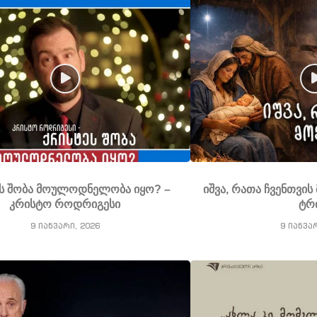
ს შობა მოულოდნელობა იყო? –
იშვა, რათა ჩვენთვი
კრისტო როდრიგესი
ტრ
9 იანვარი, 2026
9 იანვა