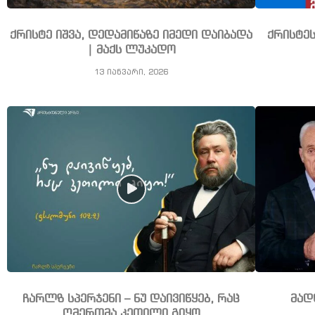
ქრისტე იშვა, დედამიწაზე იმედი დაიბადა
ქრისტე
| მაქს ლუკადო
13 იანვარი, 2026
ჩარლზ სპერჯენი – ნუ დაივიწყებ, რაც
მად
ღმერთმა კეთილი გიყო