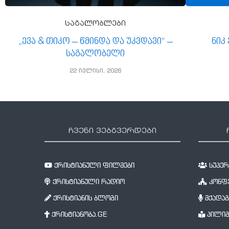
საგალობლები
„ევა & თიკო – წმინდა და უკვდავი“ –
ნიკ
საგალობელი
22 ივლისი, 2026
ჩვენი ვებგვერდები
ქრისტიანული ფილმები
სუპერწ
ქრისტიანული რადიო
კონფე
ქრისტიანის ბლოგი
მქადაგ
ქრისტიანობა.GE
პილიგ