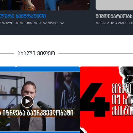
ალური ბექგრაუნდი
მიმდინარეობს
ანული სიმღერების განხილვა
გადაცემა მალე 
ახალი ვიდეო