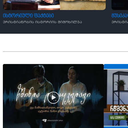
ისტორიული ფაქტები
მუსიკ
ქრისტიანობის ისტორიის მიმოხილვა
ქრისტი