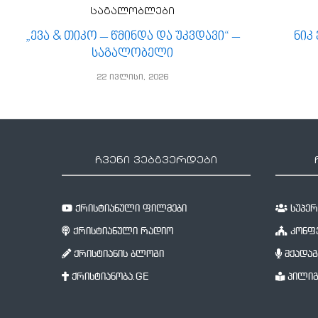
საგალობლები
„ევა & თიკო – წმინდა და უკვდავი“ –
ნიკ
საგალობელი
22 ივლისი, 2026
ჩვენი ვებგვერდები
ქრისტიანული ფილმები
სუპერწ
ქრისტიანული რადიო
კონფე
ქრისტიანის ბლოგი
მქადაგ
ქრისტიანობა.GE
პილიგ