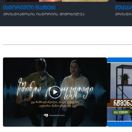
ისტორიული ფაქტები
მუსიკ
ქრისტიანობის ისტორიის მიმოხილვა
ქრისტი