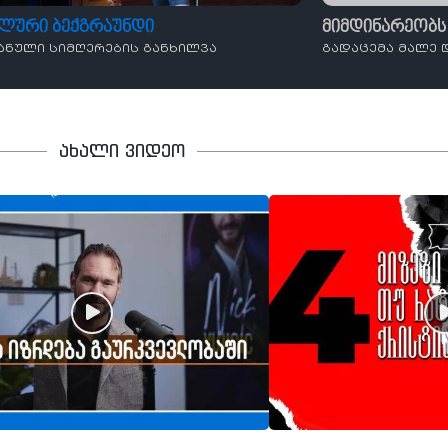
ალური ბექგრაუნდი
მიმდინარეობს
ანული სიმღერების განხილვა
გადაცემა მალე 
ახალი ვიდეო