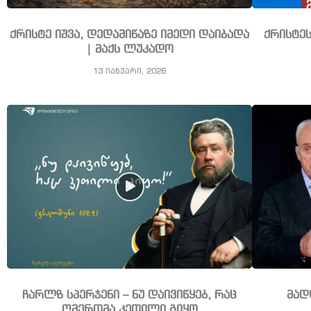
ქრისტე იშვა, დედამიწაზე იმედი დაიბადა
ქრისტე
| მაქს ლუკადო
13 იანვარი, 2026
ჩარლზ სპერჯენი – ნუ დაივიწყებ, რაც
მად
ღმერთმა კეთილი გიყო