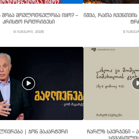
ს შობა მოულოდნელობა იყო? –
იშვა, რათა ჩვენთვი
კრისტო როდრიგესი
ტრ
9 იანვარი, 2026
9 იანვა
ლიერება | ჯონ მაკარტური
ჩარლზ სპერჯენი – 
სიმართლის