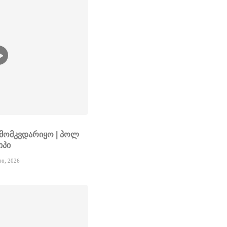
ს მომკვდარიყო | პოლ
იპი
რი, 2026