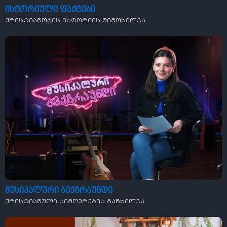
ისტორიული ფაქტები
ქრისტიანობის ისტორიის მიმოხილვა
მუსიკალური ბექგრაუნდი
ქრისტიანული სიმღერების განხილვა