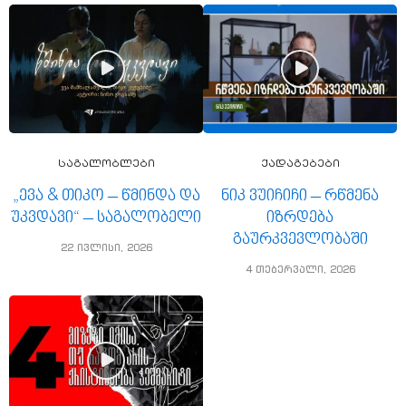
საგალობლები
ქადაგებები
„ევა & თიკო – წმინდა და
ნიკ ვუიჩიჩი – რწმენა
უკვდავი“ – საგალობელი
იზრდება
გაურკვევლობაში
22 ივლისი, 2026
4 თებერვალი, 2026