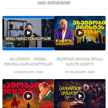
სხვა ქადაგებები
ნიკ ვუიჩიჩი – რწმენა
ვზეიმობთ ქრისტეს შობას |
იზრდება გაურკვევლობაში
ჩარლზ სტენლი
4 თებერვალი, 2026
25 დეკემბერი, 2025