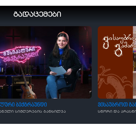
გადაცემები
ალური ბექგრაუნდი
ვისაუბროთ გ
ანული სიმღერების განხილვა
სწორი და არასწ