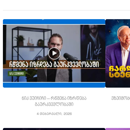
ნიკ ვუიჩიჩი – რწმენა იზრდება
ვზეიმობ
გაურკვევლობაში
4 თებერვალი, 2026