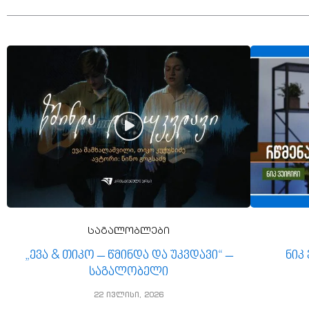
საგალობლები
„ევა & თიკო – წმინდა და უკვდავი“ –
ნიკ
საგალობელი
22 ივლისი, 2026