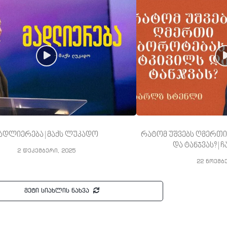
ადლიერება | მაქს ლუკადო
რატომ უშვებს ღმერთი
და ტანჯვას? |
2 დეკემბერი, 2025
22 ნოემბ
მეტი სიახლის ნახვა