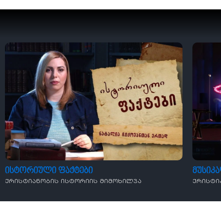
ისტორიული ფაქტები
მუსიკ
ქრისტიანობის ისტორიის მიმოხილვა
ქრისტი