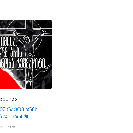
გეტიკა
, თუ რატომ არის
ა ჭეშმარიტი
რი, 2026