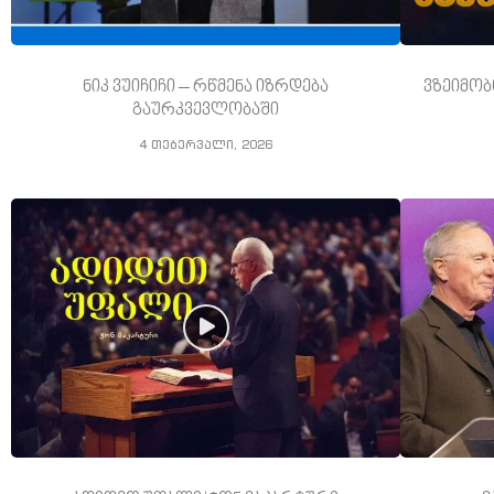
ნიკ ვუიჩიჩი – რწმენა იზრდება
ვზეიმობ
გაურკვევლობაში
4 თებერვალი, 2026