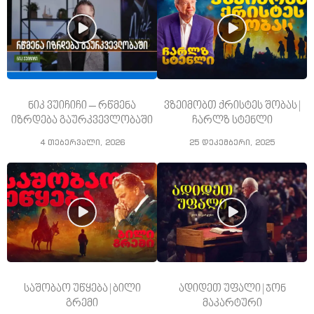
ნიკ ვუიჩიჩი – რწმენა
ვზეიმობთ ქრისტეს შობას |
იზრდება გაურკვევლობაში
ჩარლზ სტენლი
4 თებერვალი, 2026
25 დეკემბერი, 2025
საშობაო უწყება | ბილი
ადიდეთ უფალი | ჯონ
გრემი
მაკარტური