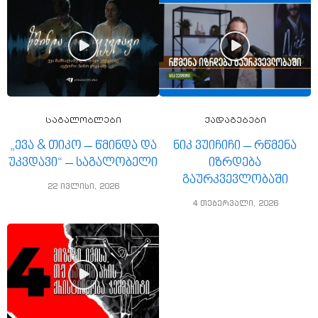
საგალობლები
ქადაგებები
„ევა & თიკო – წმინდა და
ნიკ ვუიჩიჩი – რწმენა
უკვდავი“ – საგალობელი
იზრდება
გაურკვევლობაში
22 ივლისი, 2026
4 თებერვალი, 2026