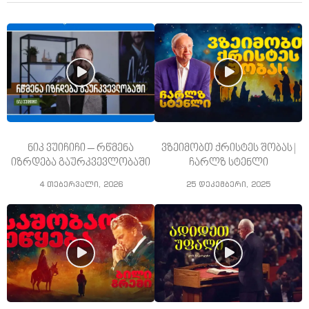
ნიკ ვუიჩიჩი – რწმენა
ვზეიმობთ ქრისტეს შობას |
იზრდება გაურკვევლობაში
ჩარლზ სტენლი
4 თებერვალი, 2026
25 დეკემბერი, 2025