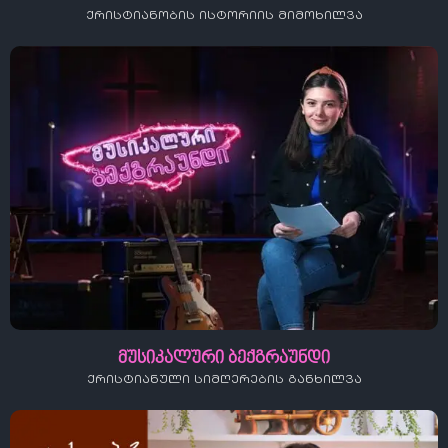
ქრისტიანობის ისტორიის მიმოხილვა
მუსიკალური ბექგრაუნდი
ქრისტიანული სიმღერების განხილვა