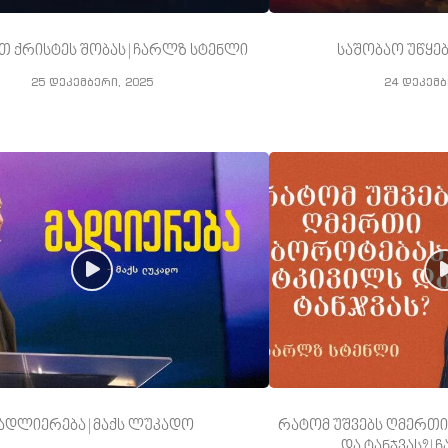
თ ქრისტეს შობას | ჩარლზ სტენლი
საშობაო უწყებ
25 დეკემბერი, 2025
24 დეკემბ
ადლიერება | მაქს ლუკადო
რატომ უშვებს ღმერთი
და ტანჯვას? |