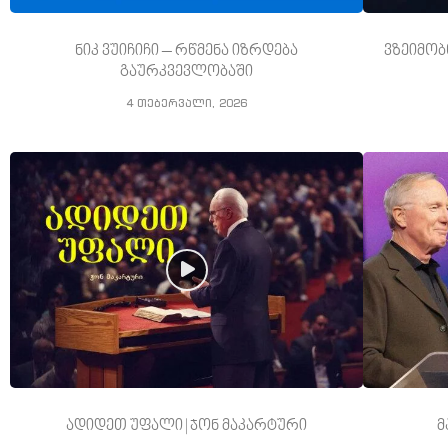
ნიკ ვუიჩიჩი – რწმენა იზრდება
ვზეიმობ
გაურკვევლობაში
4 თებერვალი, 2026
ადიდეთ უფალი | ჯონ მაკარტური
მ