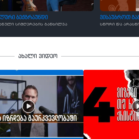
ალური ბექგრაუნდი
ვისაუბროთ გ
ანული სიმღერების განხილვა
სწორი და არასწ
ახალი ვიდეო