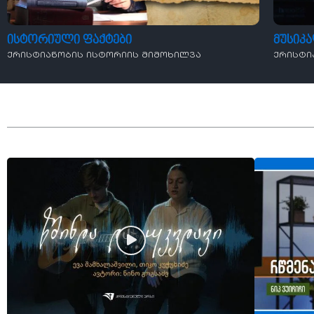
ისტორიული ფაქტები
მუსიკ
ქრისტიანობის ისტორიის მიმოხილვა
ქრისტი