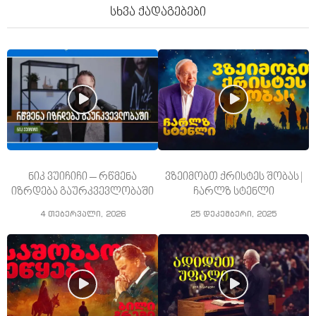
სხვა ქადაგებები
ნიკ ვუიჩიჩი – რწმენა
ვზეიმობთ ქრისტეს შობას |
იზრდება გაურკვევლობაში
ჩარლზ სტენლი
4 თებერვალი, 2026
25 დეკემბერი, 2025