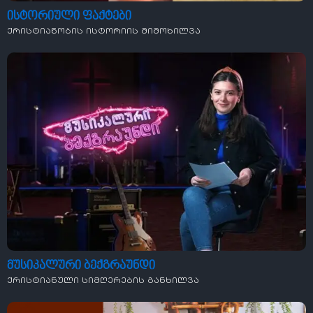
ისტორიული ფაქტები
ქრისტიანობის ისტორიის მიმოხილვა
მუსიკალური ბექგრაუნდი
ქრისტიანული სიმღერების განხილვა