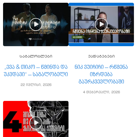
საგალობლები
ქადაგებები
„ევა & თიკო – წმინდა და
ნიკ ვუიჩიჩი – რწმენა
უკვდავი“ – საგალობელი
იზრდება
გაურკვევლობაში
22 ივლისი, 2026
4 თებერვალი, 2026