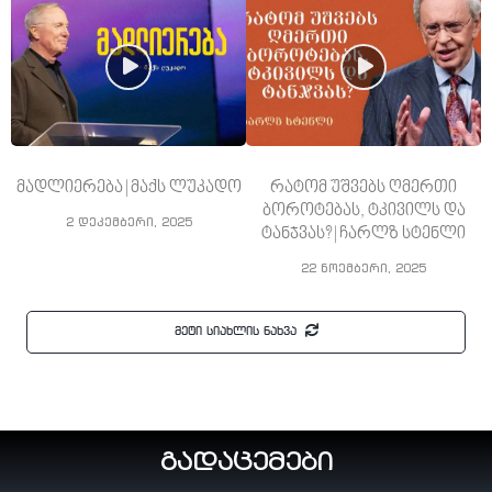
მადლიერება | მაქს ლუკადო
რატომ უშვებს ღმერთი
ბოროტებას, ტკივილს და
2 დეკემბერი, 2025
ტანჯვას? | ჩარლზ სტენლი
22 ნოემბერი, 2025
მეტი სიახლის ნახვა
გადაცემები