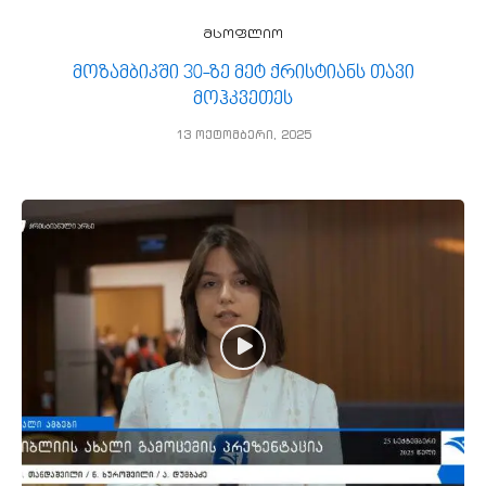
მსოფლიო
მოზამბიკში 30-ზე მეტ ქრისტიანს თავი
მოჰკვეთეს
13 ოქტომბერი, 2025