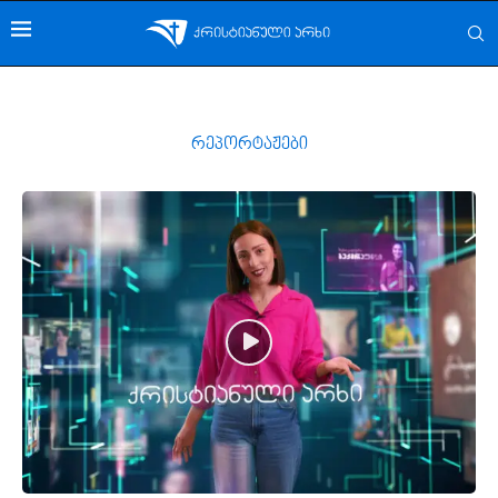
რეპორტაჟები