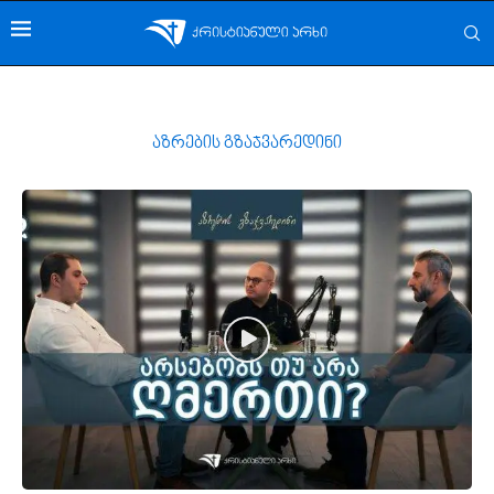
აზრების გზაჯვარედინი