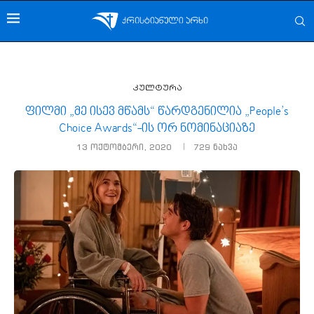
კულტურა
ფილმი „მე ისევ მწამს“ წარდგენილია „People’s
Choice Awards“-ის ორ ნომინაციაზე
13 ოქტომბერი, 2020
729
ნახვა