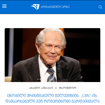
ახალი ამბები
მსოფლიო
ცნობილი ქრისტიანული ტელევიზიის, „CBN”-ის,
დამაარსებელი პეტ რობერტსონი გარდაიცვალა