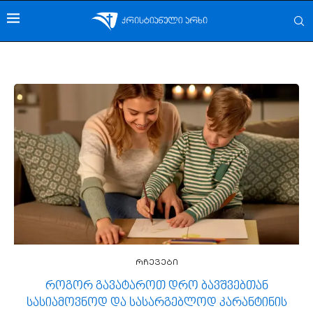
რჩევები
როგორ გავატაროთ დრო ბავშვებთან
სასიამოვნოდ და სასარგებლოდ კარანტინის