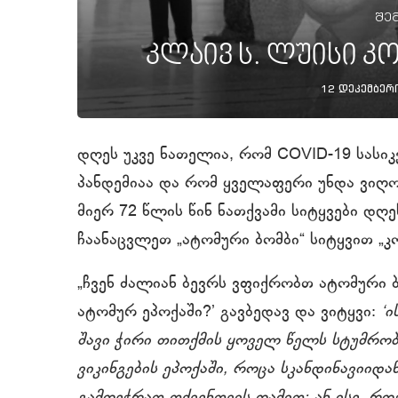
შე
კლაივ ს. ლუისი კ
12 დეკემბერი
დღეს უკვე ნათელია, რომ COVID-19 სა
პანდემიაა და რომ ყველაფერი უნდა ვიღო
მიერ 72 წლის წინ ნათქვამი სიტყვები დ
ჩაანაცვლეთ „ატომური ბომბი“ სიტყვით „კ
„ჩვენ ძალიან ბევრს ვფიქრობთ ატომური 
ატომურ ეპოქაში?’ გავბედავ და ვიტყვი:
‘
შავი ჭირი თითქმის ყოველ წელს სტუმრო
ვიკინგების ეპოქაში, როცა სკანდინავიიდ
გამოეჭრათ თქვენთვის ღამით; ან ისე, რო