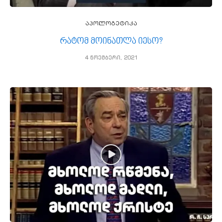
აპოლოგეტიკა
რატომ მოინათლა იესო?
4 ნოემბერი, 2021