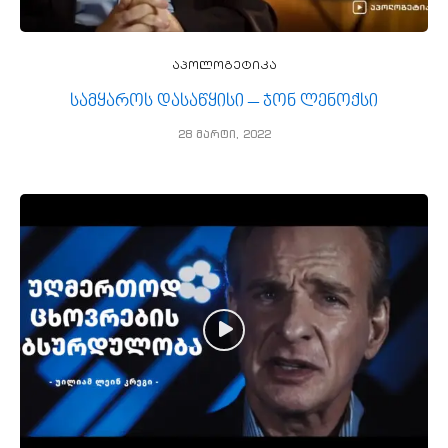
აპოლოგეტიკა
სამყაროს დასაწყისი – ჯონ ლენოქსი
28 მარტი, 2022