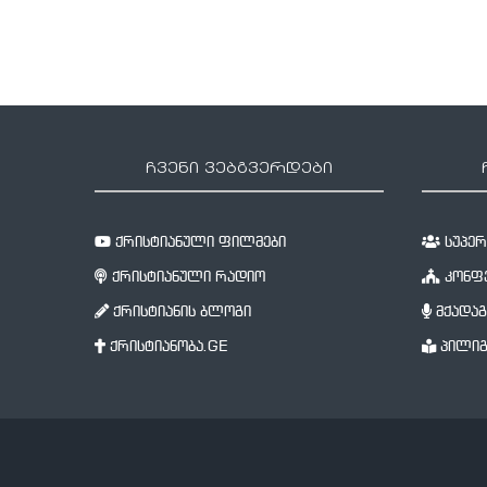
ჩვენი ვებგვერდები
ქრისტიანული ფილმები
სუპერწ
ქრისტიანული რადიო
კონფე
ქრისტიანის ბლოგი
მქადაგ
ქრისტიანობა.GE
პილიგ