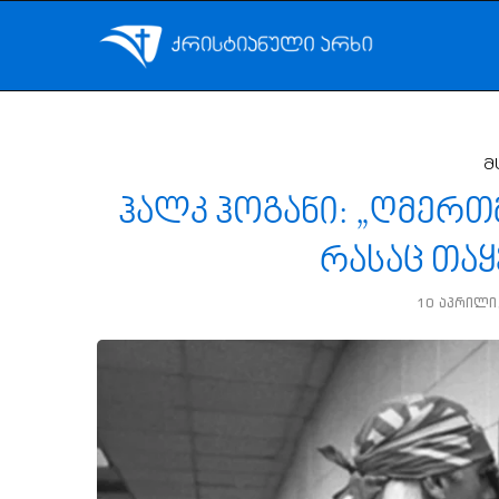
მ
ჰალკ ჰოგანი: „ღმერთ
რასაც თაყ
10 აპრილი