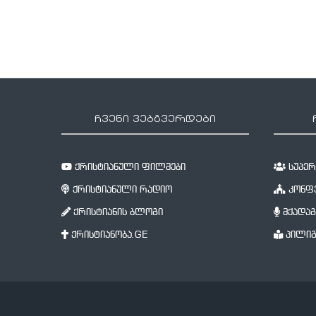
ჩვენი ვებგვერდები
ქრისტიანული ფილმები
სუპერწ
ქრისტიანული რადიო
კონფე
ქრისტიანის ბლოგი
მქადაგ
ქრისტიანობა.GE
პილიგ